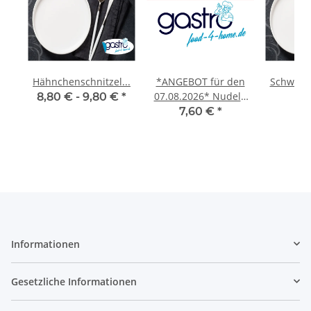
er
Hähnchenschnitzel...
*ANGEBOT für den
Schwein
ng,
07.08.2026* Nudeln
8,80 € -
9,80 €
*
mit Spinat-Käse-Sauce,
7,60 €
*
8,
Salat oder Dessert
Informationen
Gesetzliche Informationen