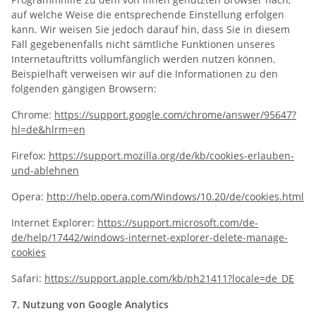
auf welche Weise die entsprechende Einstellung erfolgen
kann. Wir weisen Sie jedoch darauf hin, dass Sie in diesem
Fall gegebenenfalls nicht sämtliche Funktionen unseres
Internetauftritts vollumfänglich werden nutzen können.
Beispielhaft verweisen wir auf die Informationen zu den
folgenden gängigen Browsern:
Chrome:
https://support.google.com/chrome/answer/95647?
hl=de&hlrm=en
Firefox:
https://support.mozilla.org/de/kb/cookies-erlauben-
und-ablehnen
Opera:
http://help.opera.com/Windows/10.20/de/cookies.html
Internet Explorer:
https://support.microsoft.com/de-
de/help/17442/windows-internet-explorer-delete-manage-
cookies
Safari:
https://support.apple.com/kb/ph21411?locale=de_DE
7.
Nutzung von Google Analytics